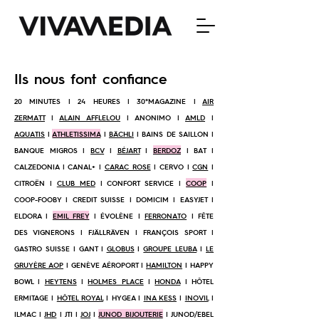
Ils nous font confiance
20 MINUTES | 24 HEURES | 30°MAGAZINE |
AIR
ZERMATT
|
ALAIN AFFLELOU
| ANONIMO |
AMLD
|
AQUATIS
|
ATHLETISSIMA
|
BÄCHLI
| BAINS DE SAILLON |
BANQUE MIGROS |
BCV
|
BÉJART
|
BERDOZ
| BAT |
CALZEDONIA | CANAL+ |
CARAC ROSE
| CERVO |
CGN
|
CITROËN |
CLUB MED
| CONFORT SERVICE |
COOP
|
COOP-FOOBY | CREDIT SUISSE | DOMICIM | EASYJET |
ELDORA |
EMIL FREY
| ÉVOLÈNE |
FERRONATO
| FÊTE
DES VIGNERONS | FJÄLLRÄVEN | FRANÇOIS SPORT |
GASTRO SUISSE | GANT |
GLOBUS
|
GROUPE LEUBA
|
LE
GRUYÈRE AOP
| GENÈVE AÉROPORT |
HAMILTON
| HAPPY
BOWL |
HEYTENS
|
HOLMES PLACE
|
HONDA
| HÔTEL
ERMITAGE |
HÔTEL ROYAL
| HYGEA |
INA KESS
|
INOVIL
|
ILMAC |
JHD
| JTI |
JOJ
|
JUNOD BIJOUTERIE
| JUNOD/EBEL