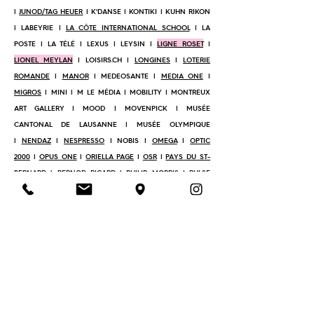
|
JUNOD/TAG HEUER
| K'DANSE | KONTIKI | KUHN RIKON
| LABEYRIE |
LA CÔTE INTERNATIONAL SCHOOL
| LA
POSTE | LA TÉLÉ | LEXUS | LEYSIN |
LIGNE ROSET
|
LIONEL MEYLAN
| LOISIRS.CH |
LONGINES
|
LOTERIE
ROMANDE
|
MANOR
| MEDEOSANTE |
MEDIA ONE
|
MIGROS
| MINI | M LE MÉDIA | MOBILITY | MONTREUX
ART GALLERY | MOOD | MOVENPICK | MUSÉE
CANTONAL DE LAUSANNE | MUSÉE OLYMPIQUE
|
NENDAZ
|
NESPRESSO
| NOBIS |
OMEGA
|
OPTIC
2000
|
OPUS ONE
|
ORIELLA PAGE
|
OSR
|
PAYS DU ST-
BERNARD
|
PERNOD RICARD
| PHILIP MORRIS |
PULSE
STUDIO
|
REGIE BRAUN
|
RÉGION DENTS DU MIDI
|
RED
BULL
| RENAULT |
RETRAITES POPULAIRES
|
SALT
|
SOCIÉTÉ COOPÉRATIVE DES COMMERÇANTS
LAUSANNOIS
| SOLAIRE ROMAND | SOLPAC | SPG |
SUKI
SUKI
|
SUSHIZEN
|
SWATCH
|
SWISSQUOTE
| SWISS WINE
|
TCS
|
TAG HEUER
| TEFAL |
ROYAL BLOOM
| TISSOT | TL |
TRIUMPH | TREND MANIA |
VAGHEGGI
| VELOMANIA
|
VERBIER
| VERBIER FESTIVAL | VERBIER INTERNATIONAL